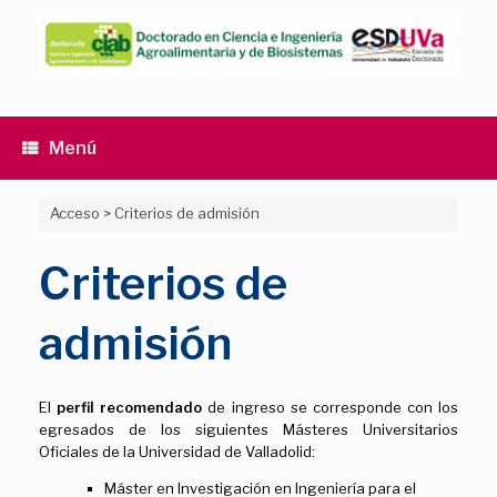
Saltar
al
contenido
Menú
Acceso
>
Criterios de admisión
Criterios de
admisión
El
perfil recomendado
de ingreso se corresponde con los
egresados de los siguientes Másteres Universitarios
Oficiales de la Universidad de Valladolid:
Máster en Investigación en Ingeniería para el